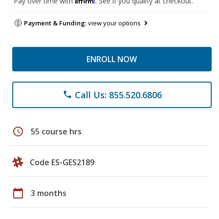
Pay over time with
. See if you qualify at checkout.
Payment & Funding:
view your options
ENROLL NOW
Call Us: 855.520.6806
phone
schedule
55 course hrs
Code ES-GES2189
calendar_today
3 months