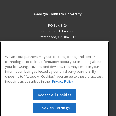
Georgia Southern University
PO Box 8124
Continuing Education
Statesboro, GA 30460 US
MAIN CONTENT
Career Training
We and our partners may use cookies, pixels, and similar
technologies to collect information about you, including about
ADDITIONAL RESOURCES
your browsing activities and devices. This may result in your
information being collected by our third-party partners. By
Military
Student Blog
choosing to "Accept All Cookies", you agree to these practices,
Financial Assistance
including as described in the
Privacy Policy
Help
Accept All Cookies
© 2026 ed2go, a division of Cengage Learning. All rights
reserved. The material on this site cannot be reproduced or
redistributed unless you have obtained prior written
Cookies Settings
permission from Cengage Learning.
Privacy Policy