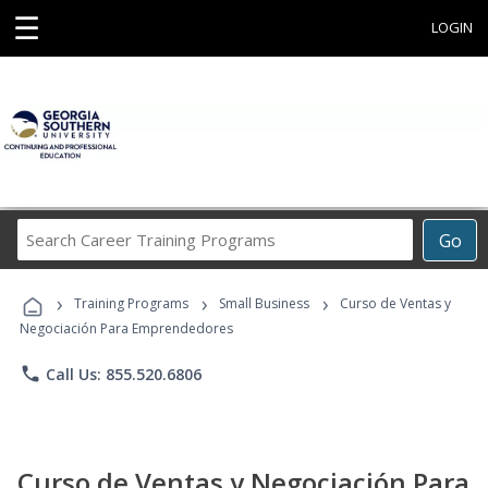
☰
LOGIN
Search
Go
Career
Training
›
›
›
Programs
Training Programs
Small Business
Curso de Ventas y
Negociación Para Emprendedores
phone
Call Us: 855.520.6806
Curso de Ventas y Negociación Para