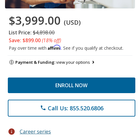
$3,999.00
(USD)
List Price:
$4,898.00
Save: $899.00
(18% off)
Affirm
Pay over time with
. See if you qualify at checkout.
Payment & Funding:
view your options
ENROLL NOW
Call Us: 855.520.6806
phone
info
Career series