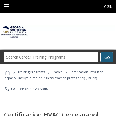
☰
LOGIN
Search
Go
Career
Training
›
›
›
Programs
Training Programs
Trades
Certificacion HVACR en
espanol (incluye curso de ingles y examen profesional) (EnGen)
phone
Call Us: 855.520.6806
Certificacion HVACR en espanol