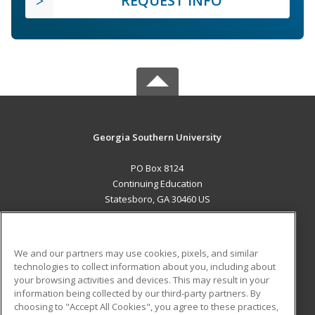
REQUEST INFO
Georgia Southern University
PO Box 8124
Continuing Education
Statesboro, GA 30460 US
MAIN CONTENT
Career Training
We and our partners may use cookies, pixels, and similar
technologies to collect information about you, including about
ADDITIONAL RESOURCES
your browsing activities and devices. This may result in your
information being collected by our third-party partners. By
Military
Student Blog
choosing to "Accept All Cookies", you agree to these practices,
Financial Assistance