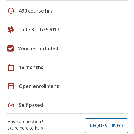
schedule
490 course hrs
Code BIL-GES7017
Voucher included
calendar_today
18 months
grid_on
Open enrollment
speed
Self paced
Have a question?
REQUEST INFO
We're here to help