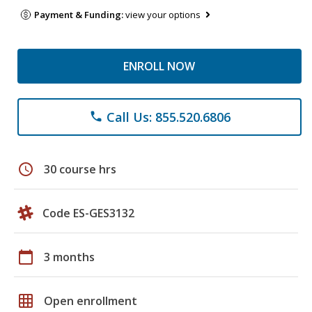
Payment & Funding:
view your options
ENROLL NOW
Call Us: 855.520.6806
phone
schedule
30 course hrs
Code ES-GES3132
calendar_today
3 months
grid_on
Open enrollment