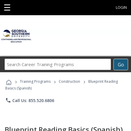
☰
LOGIN
Search
Go
Career
Training
›
›
›
Programs
Training Programs
Construction
Blueprint Reading
Basics (Spanish)
phone
Call Us: 855.520.6806
Blueprint Reading Basics (Spanish)