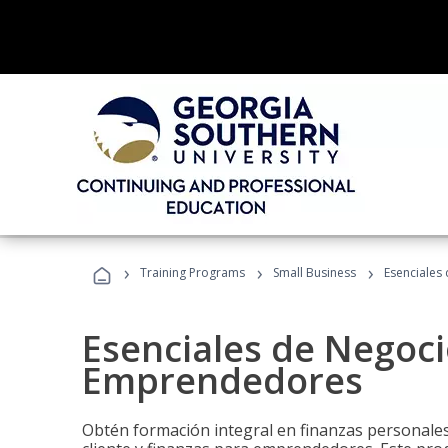
›
›
›
Training Programs
Small Business
Esenciales
Esenciales de Negoci
Emprendedores
Obtén formación integral en finanzas personales,