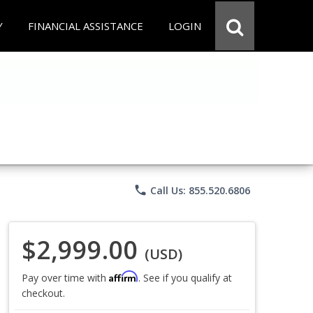
Y
FINANCIAL ASSISTANCE
LOGIN
phone
Call Us: 855.520.6806
$2,999.00
(USD)
Affirm
Pay over time with
. See if you qualify at
checkout.