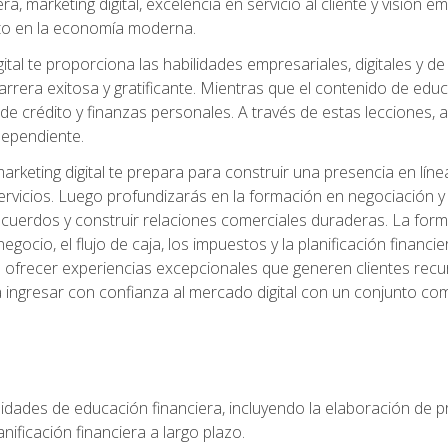
, marketing digital, excelencia en servicio al cliente y visión
to en la economía moderna.
ital te proporciona las habilidades empresariales, digitales y d
arrera exitosa y gratificante. Mientras que el contenido de edu
e crédito y finanzas personales. A través de estas lecciones, ad
dependiente.
rketing digital te prepara para construir una presencia en línea
ervicios. Luego profundizarás en la formación en negociación y 
acuerdos y construir relaciones comerciales duraderas. La fo
egocio, el flujo de caja, los impuestos y la planificación financi
s ofrecer experiencias excepcionales que generen clientes rec
 ingresar con confianza al mercado digital con un conjunto com
lidades de educación financiera, incluyendo la elaboración de p
planificación financiera a largo plazo.