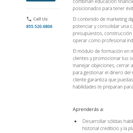
combinan educación financiera
posicionados para tener éxi
El contenido de marketing dig
phone
Call Us:
potenciar y consolidar una c
855.520.6806
presupuestos, construcción d
operar como profesional in
El módulo de formación en ma
clientes y promocionar tus s
manejar objeciones, cerrar 
para gestionar el dinero del n
cliente garantiza que pueda
habilidades te preparan para
Aprenderás a:
Desarrollar sólidas habi
historial crediticio y la 