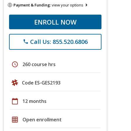
Payment & Funding:
view your options
ENROLL NOW
Call Us: 855.520.6806
phone
schedule
260 course hrs
Code ES-GES2193
calendar_today
12 months
grid_on
Open enrollment