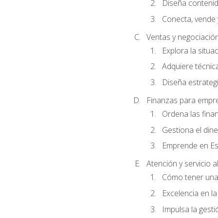
Diseña conteni
Conecta, vende 
Ventas y negociació
Explora la situa
Adquiere técnica
Diseña estrategi
Finanzas para empr
Ordena las fina
Gestiona el din
Emprende en Es
Atención y servicio al
Cómo tener una 
Excelencia en la
Impulsa la gestió