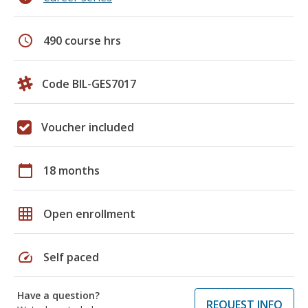
schedule
490 course hrs
Code BIL-GES7017
Voucher included
calendar_today
18 months
grid_on
Open enrollment
speed
Self paced
Have a question?
REQUEST INFO