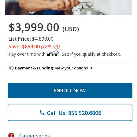
$3,999.00
(USD)
List Price:
$4,898.00
Save: $899.00
(18% off)
Affirm
Pay over time with
. See if you qualify at checkout.
Payment & Funding:
view your options
ENROLL NOW
Call Us: 855.520.6806
phone
info
Career series