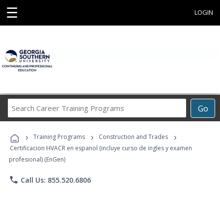
☰
LOGIN
Search
Go
Career
Training
›
›
›
Programs
Training Programs
Construction and Trades
Certificacion HVACR en espanol (incluye curso de ingles y examen
profesional) (EnGen)
phone
Call Us: 855.520.6806