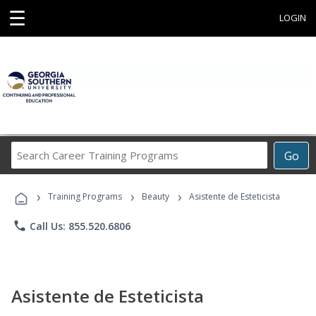
☰
LOGIN
Search
Go
Career
Training
›
›
›
Programs
Training Programs
Beauty
Asistente de Esteticista
phone
Call Us: 855.520.6806
Asistente de Esteticista