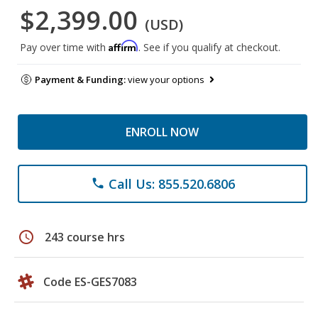
$2,399.00
(USD)
Affirm
Pay over time with
. See if you qualify at checkout.
Payment & Funding:
view your options
ENROLL NOW
Call Us: 855.520.6806
phone
schedule
243 course hrs
Code ES-GES7083