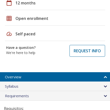
calendar_today
12 months
grid_on
Open enrollment
speed
Self paced
Have a question?
REQUEST INFO
We're here to help
Overview
Syllabus
Requirements
Requisitos: