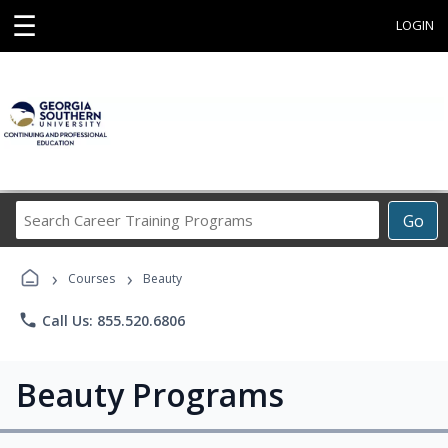
☰
LOGIN
Search
Go
Career
Training
›
›
Programs
Courses
Beauty
phone
Call Us: 855.520.6806
Beauty Programs