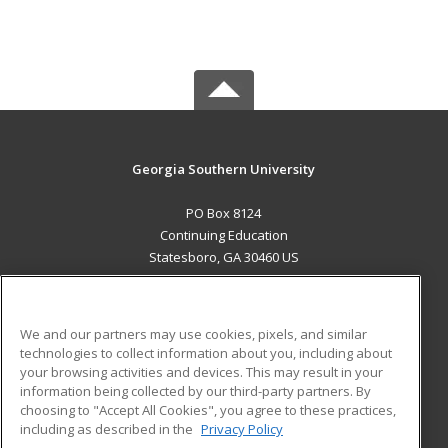
Georgia Southern University
PO Box 8124
Continuing Education
Statesboro, GA 30460 US
MAIN CONTENT
Career Training
We and our partners may use cookies, pixels, and similar
technologies to collect information about you, including about
ADDITIONAL RESOURCES
your browsing activities and devices. This may result in your
information being collected by our third-party partners. By
Military
Student Blog
choosing to "Accept All Cookies", you agree to these practices,
Financial Assistance
including as described in the
Privacy Policy
Help