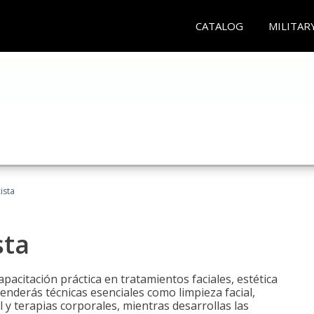
CATALOG
MILITAR
ista
sta
pacitación práctica en tratamientos faciales, estética
renderás técnicas esenciales como limpieza facial,
l y terapias corporales, mientras desarrollas las