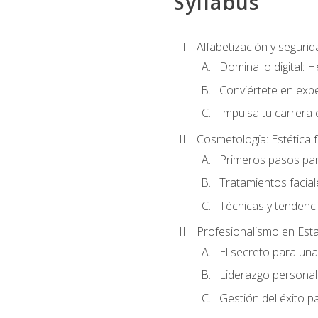
Syllabus
Alfabetización y segurida
Domina lo digital: 
Conviértete en expe
Impulsa tu carrera 
Cosmetología: Estética f
Primeros pasos par
Tratamientos facia
Técnicas y tendenc
Profesionalismo en Est
El secreto para un
Liderazgo personal 
Gestión del éxito p