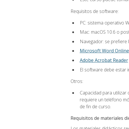
Requisitos de software:
PC: sistema operativo W
Mac: macOS 10.6 o post
Navegador: se prefiere 
Microsoft Word Online
Adobe Acrobat Reader
El software debe estar 
Otros:
Capacidad para utilizar
requiere un teléfono móv
de fin de curso.
Requisitos de materiales di
Los materiales didácticos req