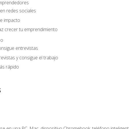
 emprendedores
en redes sociales
e impacto
az crecer tu emprendimiento
eo
onsigue entrevistas
evistas y consigue el trabajo
ás rápido
s
e en una PC, Mac, dispositivo Chromebook, teléfono inteligente