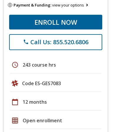
Payment & Funding:
view your options
ENROLL NOW
Call Us: 855.520.6806
phone
schedule
243 course hrs
Code ES-GES7083
calendar_today
12 months
grid_on
Open enrollment