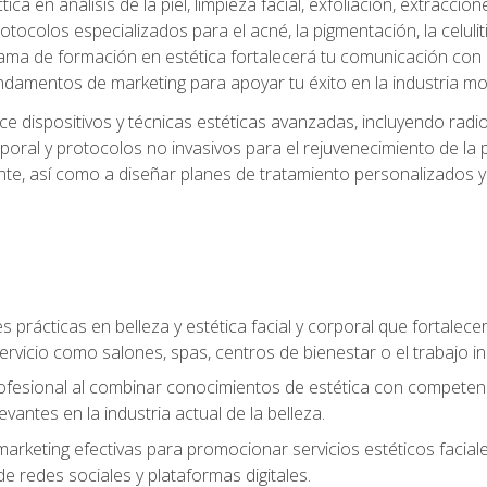
a en análisis de la piel, limpieza facial, exfoliación, extraccion
tocolos especializados para el acné, la pigmentación, la celulit
ma de formación en estética fortalecerá tu comunicación con lo
fundamentos de marketing para apoyar tu éxito en la industria mo
e dispositivos y técnicas estéticas avanzadas, incluyendo radio
oral y protocolos no invasivos para el rejuvenecimiento de la p
iente, así como a diseñar planes de tratamiento personalizados
 prácticas en belleza y estética facial y corporal que fortalecer
ervicio como salones, spas, centros de bienestar o el trabajo i
rofesional al combinar conocimientos de estética con competenci
vantes en la industria actual de la belleza.
arketing efectivas para promocionar servicios estéticos faciale
de redes sociales y plataformas digitales.