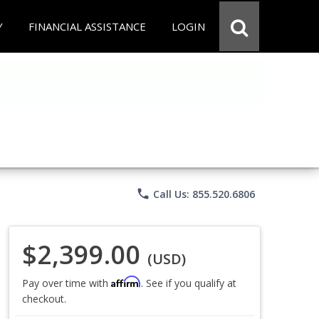
Y
FINANCIAL ASSISTANCE
LOGIN
phone
Call Us: 855.520.6806
$2,399.00
(USD)
Affirm
Pay over time with
. See if you qualify at
checkout.