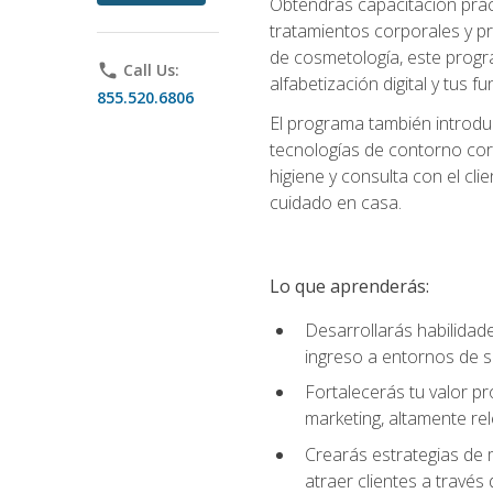
Obtendrás capacitación práctic
tratamientos corporales y pro
de cosmetología, este progra
phone
Call Us:
alfabetización digital y tus 
855.520.6806
El programa también introduc
tecnologías de contorno corp
higiene y consulta con el cl
cuidado en casa.
Lo que aprenderás:
Desarrollarás habilidades
ingreso a entornos de s
Fortalecerás tu valor p
marketing, altamente rele
Crearás estrategias de m
atraer clientes a través 