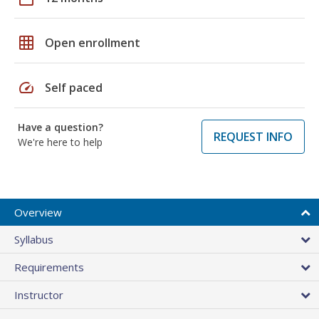
grid_on
Open enrollment
speed
Self paced
Have a question?
REQUEST INFO
We're here to help
Overview
Syllabus
Requirements
Instructor