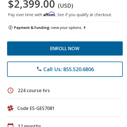
$2,399.00
(USD)
Affirm
Pay over time with
. See if you qualify at checkout.
Payment & Funding:
view your options
ENROLL NOW
Call Us: 855.520.6806
phone
schedule
224 course hrs
Code ES-GES7081
calendar_today
12 months