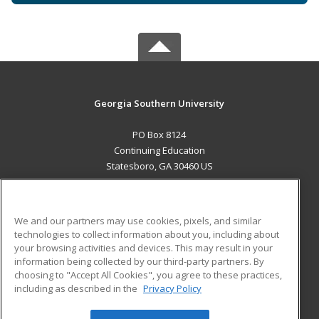
Georgia Southern University
PO Box 8124
Continuing Education
Statesboro, GA 30460 US
MAIN CONTENT
Career Training
We and our partners may use cookies, pixels, and similar
technologies to collect information about you, including about
ADDITIONAL RESOURCES
your browsing activities and devices. This may result in your
information being collected by our third-party partners. By
Military
Student Blog
choosing to "Accept All Cookies", you agree to these practices,
Financial Assistance
including as described in the
Privacy Policy
Help