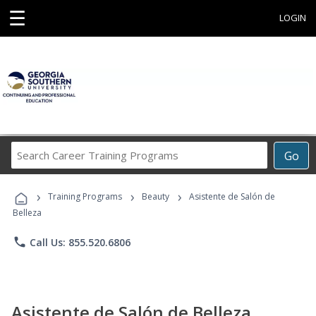
☰
LOGIN
Search
Go
Career
Training
›
›
›
Programs
Training Programs
Beauty
Asistente de Salón de
Belleza
phone
Call Us: 855.520.6806
Asistente de Salón de Belleza