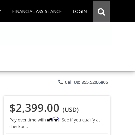
Y
FINANCIAL ASSISTANCE
LOGIN
phone
Call Us: 855.520.6806
$2,399.00
(USD)
Affirm
Pay over time with
. See if you qualify at
checkout.