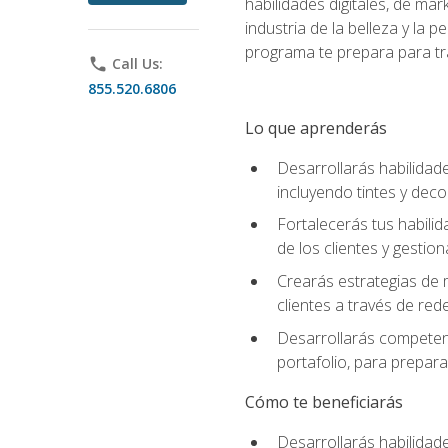
habilidades digitales, de mar
industria de la belleza y la
programa te prepara para tra
phone
Call Us:
855.520.6806
Lo que aprenderás
Desarrollarás habilidade
incluyendo tintes y deco
Fortalecerás tus habilid
de los clientes y gestion
Crearás estrategias de m
clientes a través de rede
Desarrollarás competenc
portafolio, para prepar
Cómo te beneficiarás
Desarrollarás habilidade