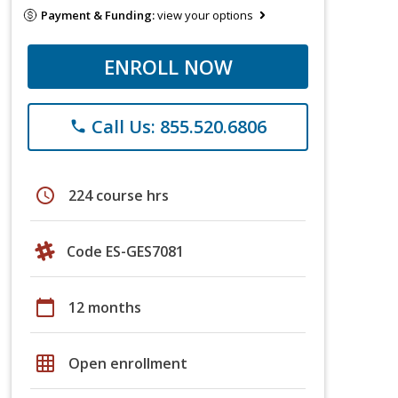
Payment & Funding:
view your options
ENROLL NOW
Call Us: 855.520.6806
phone
schedule
224 course hrs
Code ES-GES7081
calendar_today
12 months
grid_on
Open enrollment