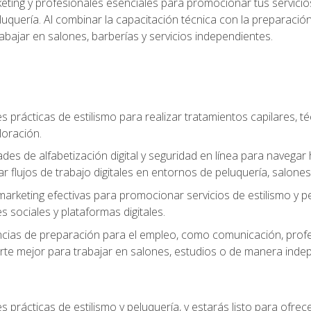
keting y profesionales esenciales para promocionar tus servicios
 peluquería. Al combinar la capacitación técnica con la preparac
bajar en salones, barberías y servicios independientes.
s prácticas de estilismo para realizar tratamientos capilares, té
loración.
ades de alfabetización digital y seguridad en línea para naveg
ar flujos de trabajo digitales en entornos de peluquería, salones 
arketing efectivas para promocionar servicios de estilismo y pe
s sociales y plataformas digitales.
ias de preparación para el empleo, como comunicación, profes
arte mejor para trabajar en salones, estudios o de manera inde
s prácticas de estilismo y peluquería, y estarás listo para ofre