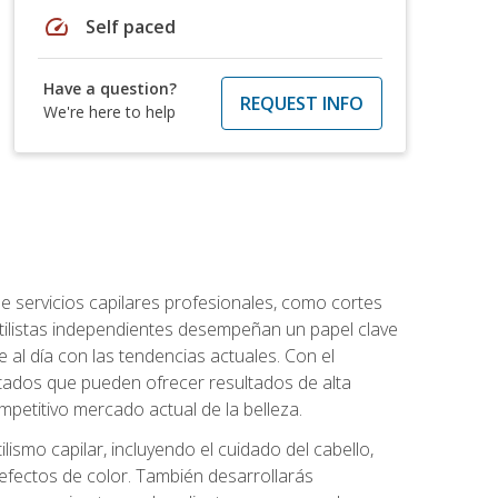
speed
Self paced
Have a question?
REQUEST INFO
We're here to help
e servicios capilares profesionales, como cortes
stilistas independientes desempeñan un papel clave
 al día con las tendencias actuales. Con el
citados que pueden ofrecer resultados de alta
mpetitivo mercado actual de la belleza.
lismo capilar, incluyendo el cuidado del cabello,
 efectos de color. También desarrollarás