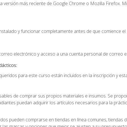
la versión más reciente de Google Chrome o Mozilla Firefox. Mi
instalado y funcionar completamente antes de que comience el 
 correo electrónico y acceso a una cuenta personal de correo e
dácticos:
ueridos para este curso están incluidos en la inscripción y esta
ables de comprar sus propios materiales e insumos. Se proporc
diantes puedan adquirir los artículos necesarios para la práctic
idos pueden comprarse en tiendas en línea comunes, tiendas de
r las marcas y opciones que mejor se ajusten a su presupuesto